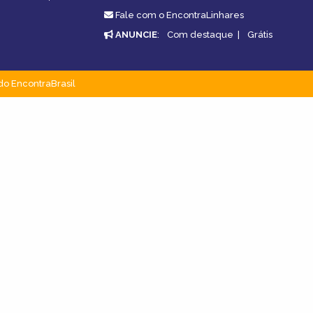
Fale com o EncontraLinhares
ANUNCIE
:
Com destaque
|
Grátis
do EncontraBrasil