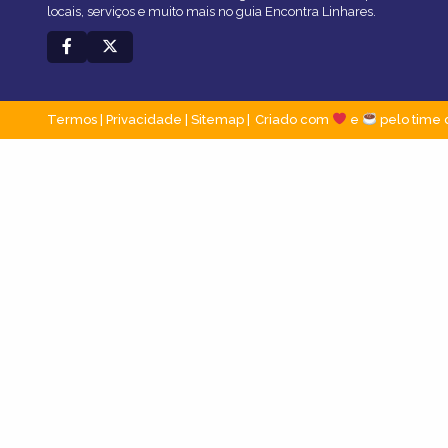
locais, serviços e muito mais no guia Encontra Linhares.
Termos
|
Privacidade
|
Sitemap
Criado com
e
pelo time 