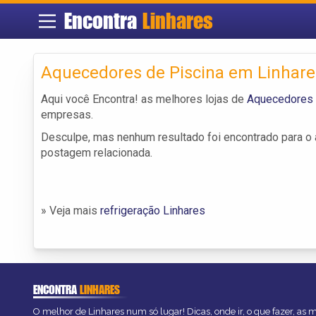
Encontra
Linhares
Aquecedores de Piscina em Linhare
Aqui você Encontra! as melhores lojas de
Aquecedores 
empresas.
Desculpe, mas nenhum resultado foi encontrado para o a
postagem relacionada.
» Veja mais
refrigeração Linhares
ENCONTRA
LINHARES
O melhor de Linhares num só lugar! Dicas, onde ir, o que fazer, as