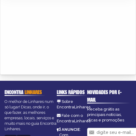
ENCONTRA
LINHARES
LINKS RÁPIDOS
NOVIDADES POR E-
MAIL
O melhor de Linhares num
Sobre
só lugar! Dicas, onde ir, o
EncontraLinhares
Receba grátis as
que fazer, as melhores
principais notícias,
Fale com o
empresas, locais, serviços e
dicas e promoções
EncontraLinhares
muito mais no guia Encontra
Linhares.
ANUNCIE
:
Com