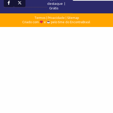
destaque
|
Grátis
Termos
|
Privacidade
|
Sitemap
Criado com
e
pelo time do EncontraBrasil