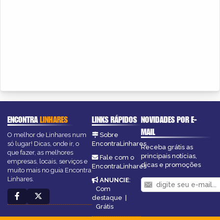
ENCONTRA
LINHARES
LINKS RÁPIDOS
NOVIDADES POR E-
MAIL
O melhor de Linhares num
Sobre
só lugar! Dicas, onde ir, o
EncontraLinhares
Receba grátis as
que fazer, as melhores
principais notícias,
Fale com o
empresas, locais, serviços e
dicas e promoções
EncontraLinhares
muito mais no guia Encontra
Linhares.
ANUNCIE
:
Com
destaque
|
Grátis