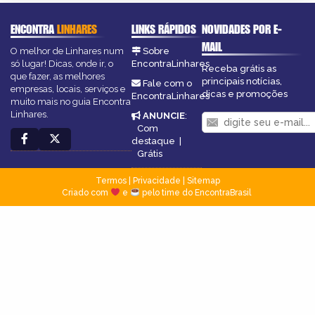
ENCONTRA
LINHARES
LINKS RÁPIDOS
NOVIDADES POR E-
MAIL
O melhor de Linhares num
Sobre
só lugar! Dicas, onde ir, o
EncontraLinhares
Receba grátis as
que fazer, as melhores
principais notícias,
Fale com o
empresas, locais, serviços e
dicas e promoções
EncontraLinhares
muito mais no guia Encontra
Linhares.
ANUNCIE
:
Com
destaque
|
Grátis
Termos
|
Privacidade
|
Sitemap
Criado com
e
pelo time do EncontraBrasil