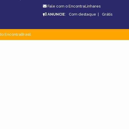
Fale com o EncontraLinhares
ANUNCIE
:
Com destaque
|
Grátis
do EncontraBrasil