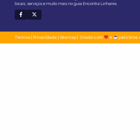
locais, serviços e muito mais no guia Encontra Linhares.
Termos
|
Privacidade
|
Sitemap
Criado com
e
pelo time 