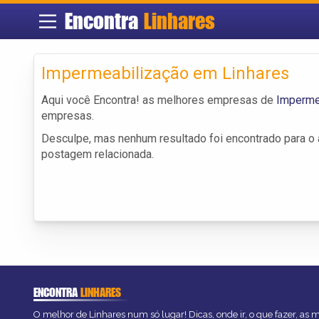
Encontra
Linhares
Impermeabilização em Linhares
Aqui você Encontra! as melhores empresas de
Imperme
empresas.
Desculpe, mas nenhum resultado foi encontrado para o a
postagem relacionada.
ENCONTRA
LINHARES
O melhor de Linhares num só lugar! Dicas, onde ir, o que fazer, as