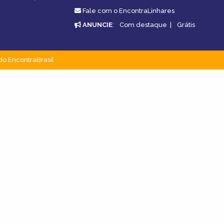
Fale com o EncontraLinhares
ANUNCIE
:
Com destaque
|
Grátis
do EncontraBrasil