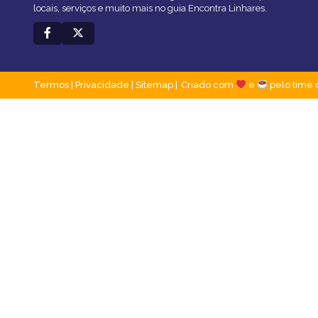
locais, serviços e muito mais no guia Encontra Linhares.
Termos
|
Privacidade
|
Sitemap
Criado com
e
pelo time 