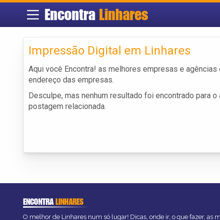
Encontra
Linhares
Impressão Digital em Linhares
Aqui você Encontra! as melhores empresas e agências
endereço das empresas.
Desculpe, mas nenhum resultado foi encontrado para o a
postagem relacionada.
ENCONTRA
LINHARES
O melhor de Linhares num só lugar! Dicas, onde ir, o que fazer, as