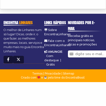
ENCONTRA
LINHARES
LINKS RÁPIDOS
NOVIDADES POR E-
MAIL
O melhor de Linhares num
Sobre
só lugar! Dicas, onde ir, o
EncontraLinhares
Receba grátis as
que fazer, as melhores
principais notícias,
Fale com o
empresas, locais, serviços e
dicas e promoções
EncontraLinhares
muito mais no guia Encontra
Linhares.
ANUNCIE
:
Com
destaque
|
Grátis
Termos
|
Privacidade
|
Sitemap
Criado com
e
pelo time do EncontraBrasil