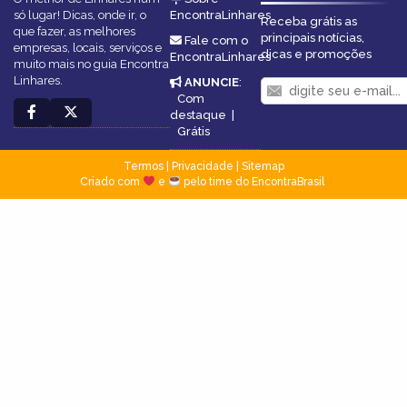
só lugar! Dicas, onde ir, o
EncontraLinhares
Receba grátis as
que fazer, as melhores
principais notícias,
Fale com o
empresas, locais, serviços e
dicas e promoções
EncontraLinhares
muito mais no guia Encontra
Linhares.
ANUNCIE
:
Com
destaque
|
Grátis
Termos
|
Privacidade
|
Sitemap
Criado com
e
pelo time do EncontraBrasil