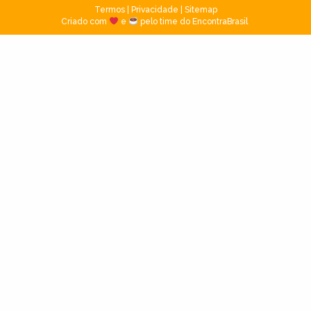
Termos
|
Privacidade
|
Sitemap
Criado com
e
pelo time do EncontraBrasil