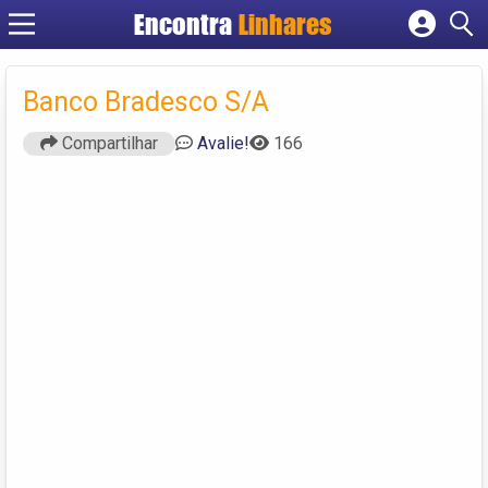
Encontra
Linhares
Cadastrar empresa
Fazer login
Banco Bradesco S/A
Criar conta
Compartilhar
Avalie!
166