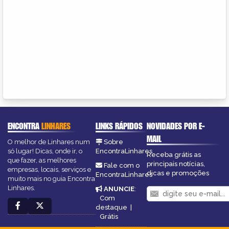
ENCONTRA
LINHARES
LINKS RÁPIDOS
NOVIDADES POR E-
MAIL
O melhor de Linhares num
Sobre
só lugar! Dicas, onde ir, o
EncontraLinhares
Receba grátis as
que fazer, as melhores
principais notícias,
Fale com o
empresas, locais, serviços e
dicas e promoções
EncontraLinhares
muito mais no guia Encontra
Linhares.
ANUNCIE
:
Com
destaque
|
Grátis