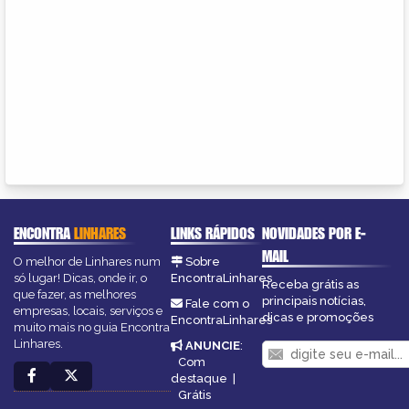
ENCONTRA
LINHARES
LINKS RÁPIDOS
NOVIDADES POR E-
MAIL
O melhor de Linhares num
Sobre
só lugar! Dicas, onde ir, o
EncontraLinhares
Receba grátis as
que fazer, as melhores
principais notícias,
Fale com o
empresas, locais, serviços e
dicas e promoções
EncontraLinhares
muito mais no guia Encontra
Linhares.
ANUNCIE
:
Com
destaque
|
Grátis