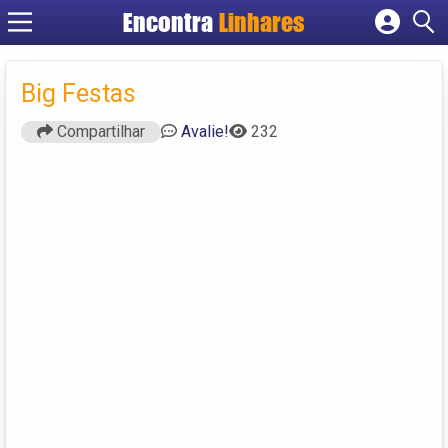
Encontra
Linhares
Cadastrar empresa
Fazer login
Big Festas
Criar conta
Compartilhar
Avalie!
232