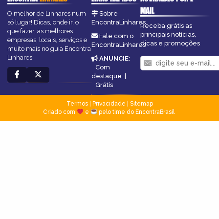
MAIL
O melhor de Linhares num
Sobre
só lugar! Dicas, onde ir, o
EncontraLinhares
Receba grátis as
que fazer, as melhores
principais notícias,
Fale com o
empresas, locais, serviços e
dicas e promoções
EncontraLinhares
muito mais no guia Encontra
Linhares.
ANUNCIE
:
Com
destaque
|
Grátis
Termos
|
Privacidade
|
Sitemap
Criado com
e
pelo time do EncontraBrasil