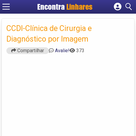
Encontra
Linhares
Cadastrar empresa
Fazer login
CCDI-Clínica de Cirurgia e
Criar conta
Diagnóstico por Imagem
Compartilhar
Avalie!
373