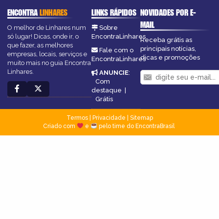
ENCONTRA
LINHARES
LINKS RÁPIDOS
NOVIDADES POR E-
MAIL
O melhor de Linhares num
Sobre
só lugar! Dicas, onde ir, o
EncontraLinhares
Receba grátis as
que fazer, as melhores
principais notícias,
Fale com o
empresas, locais, serviços e
dicas e promoções
EncontraLinhares
muito mais no guia Encontra
Linhares.
ANUNCIE
:
Com
destaque
|
Grátis
Termos
|
Privacidade
|
Sitemap
Criado com
e
pelo time do EncontraBrasil