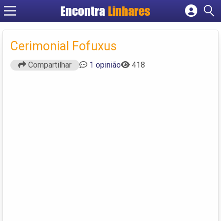
Encontra
Linhares
Cadastrar empresa
Fazer login
Cerimonial Fofuxus
Criar conta
Compartilhar
1 opinião
418