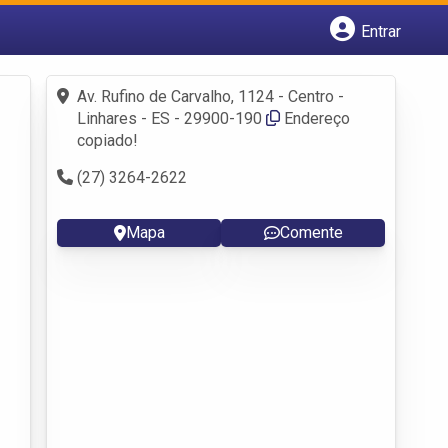
Entrar
Cadastrar empresa
Fazer login
Av. Rufino de Carvalho, 1124 - Centro -
Criar conta
Linhares - ES - 29900-190
Endereço
copiado!
(27) 3264-2622
Mapa
Comente