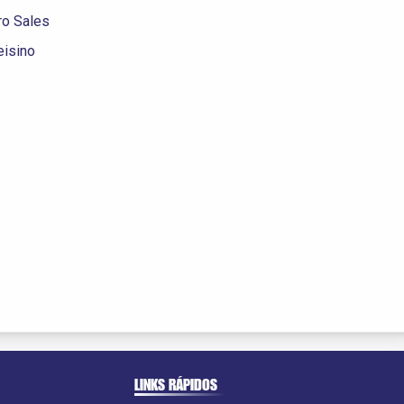
ro Sales
eisino
LINKS RÁPIDOS