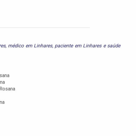
res
,
médico em Linhares
,
paciente em Linhares
e
saúde
osana
ana
 Rosana
ana