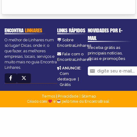
ENCONTRA
LINHARES
LINKS RÁPIDOS
NOVIDADES POR E-
MAIL
O melhor de Linhares num
Sobre
só lugar! Dicas, onde ir, o
EncontraLinhares
Receba grátis as
que fazer, as melhores
principais notícias,
Fale com o
empresas, locais, serviços e
dicas e promoções
EncontraLinhares
muito mais no guia Encontra
Linhares.
ANUNCIE
:
Com
destaque
|
Grátis
Termos
|
Privacidade
|
Sitemap
Criado com
e
pelo time do EncontraBrasil