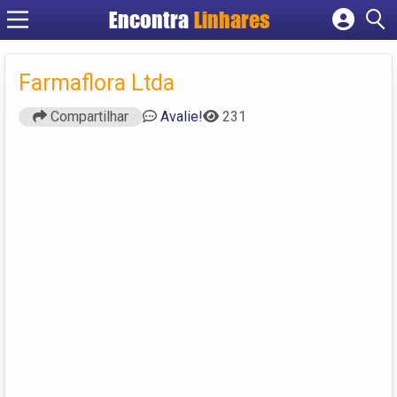
Encontra
Linhares
Cadastrar empresa
Fazer login
Farmaflora Ltda
Criar conta
Compartilhar
Avalie!
231