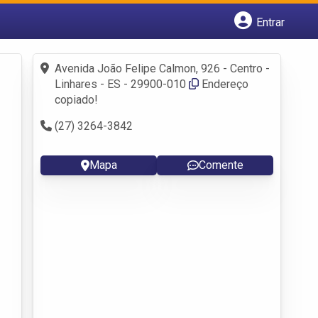
Entrar
Cadastrar empresa
Fazer login
Avenida João Felipe Calmon, 926 - Centro -
Criar conta
Linhares - ES - 29900-010
Endereço
copiado!
(27) 3264-3842
Mapa
Comente