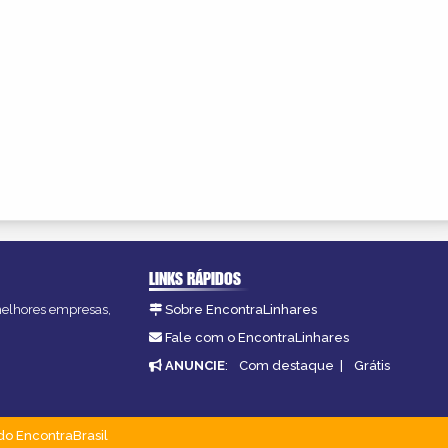
LINKS RÁPIDOS
 melhores empresas,
Sobre EncontraLinhares
Fale com o EncontraLinhares
ANUNCIE
:
Com destaque
|
Grátis
do EncontraBrasil