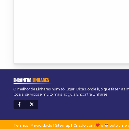
ENCONTRA
LINHARES
O melhor de Linhares num só lugar! Dicas, onde ir, o que fazer, as
locais, serviços e muito mais no guia Encontra Linhares.
Termos
|
Privacidade
|
Sitemap
Criado com
e
pelo time 