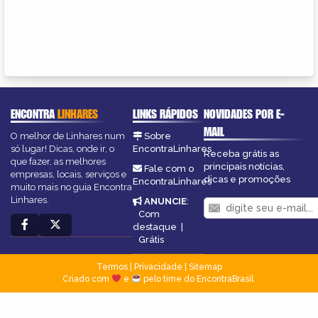
ENCONTRA
LINHARES
LINKS RÁPIDOS
NOVIDADES POR E-
MAIL
O melhor de Linhares num
Sobre
só lugar! Dicas, onde ir, o
EncontraLinhares
Receba grátis as
que fazer, as melhores
principais notícias,
Fale com o
empresas, locais, serviços e
dicas e promoções
EncontraLinhares
muito mais no guia Encontra
Linhares.
ANUNCIE
:
Com
destaque
|
Grátis
Termos
|
Privacidade
|
Sitemap
Criado com
e
pelo time do EncontraBrasil