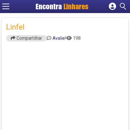
Encontra
Linhares
Cadastrar empresa
Fazer login
Linfel
Criar conta
Compartilhar
Avalie!
198