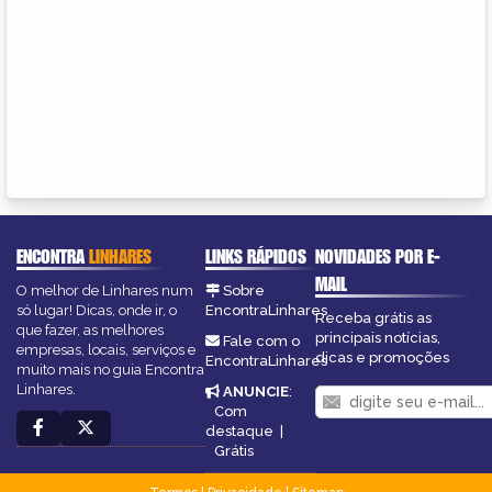
ENCONTRA
LINHARES
LINKS RÁPIDOS
NOVIDADES POR E-
MAIL
O melhor de Linhares num
Sobre
só lugar! Dicas, onde ir, o
EncontraLinhares
Receba grátis as
que fazer, as melhores
principais notícias,
Fale com o
empresas, locais, serviços e
dicas e promoções
EncontraLinhares
muito mais no guia Encontra
Linhares.
ANUNCIE
:
Com
destaque
|
Grátis