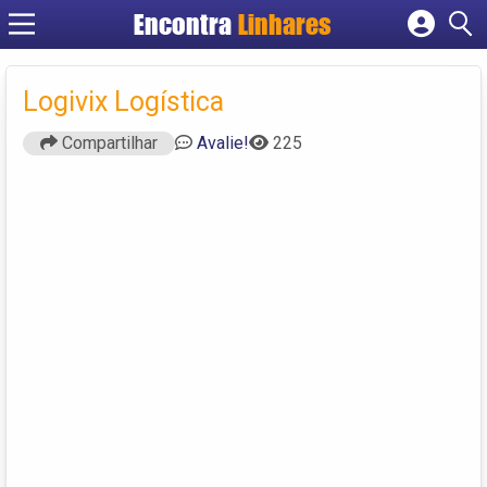
Encontra
Linhares
Cadastrar empresa
Fazer login
Logivix Logística
Criar conta
Compartilhar
Avalie!
225