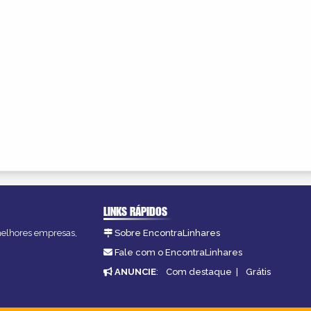
LINKS RÁPIDOS
 melhores empresas,
Sobre EncontraLinhares
Fale com o EncontraLinhares
ANUNCIE
:
Com destaque
|
Grátis