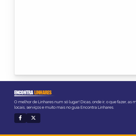
ENCONTRA
LINHARES
O melhor de Linhares num só lugar! Dicas, onde ir, o que fazer, as
locais, serviços e muito mais no guia Encontra Linhares.