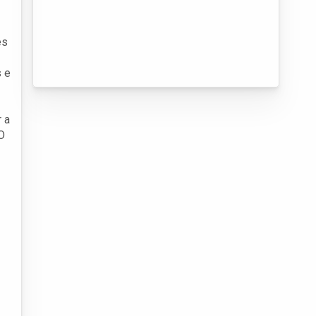
es
s e
 a
O