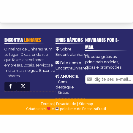
ENCONTRA
LINHARES
LINKS RÁPIDOS
NOVIDADES POR E-
MAIL
O melhor de Linhares num
Sobre
só lugar! Dicas, onde ir, o
EncontraLinhares
Receba grátis as
que fazer, as melhores
principais notícias,
Fale com o
empresas, locais, serviços e
dicas e promoções
EncontraLinhares
muito mais no guia Encontra
Linhares.
ANUNCIE
:
Com
destaque
|
Grátis
Termos
|
Privacidade
|
Sitemap
Criado com
e
pelo time do EncontraBrasil