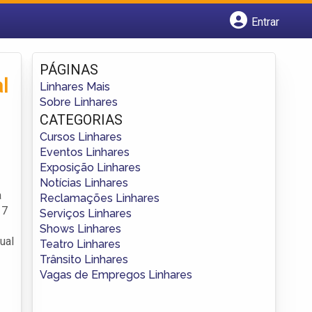
Entrar
Cadastrar empresa
Fazer login
PÁGINAS
Criar conta
l
Linhares Mais
Sobre Linhares
CATEGORIAS
Cursos Linhares
Eventos Linhares
Exposição Linhares
Notícias Linhares
a
Reclamações Linhares
 7
Serviços Linhares
Shows Linhares
ual
Teatro Linhares
Trânsito Linhares
Vagas de Empregos Linhares