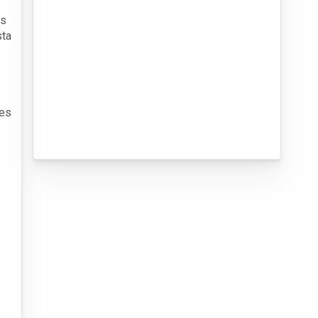
os
sta
ões