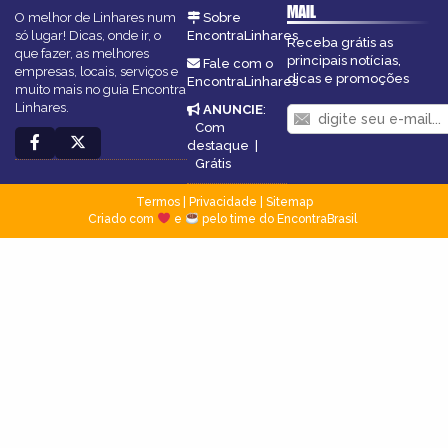
MAIL
O melhor de Linhares num
Sobre
só lugar! Dicas, onde ir, o
EncontraLinhares
Receba grátis as
que fazer, as melhores
principais notícias,
Fale com o
empresas, locais, serviços e
dicas e promoções
EncontraLinhares
muito mais no guia Encontra
Linhares.
ANUNCIE
:
Com
destaque
|
Grátis
Termos
|
Privacidade
|
Sitemap
Criado com
e
pelo time do EncontraBrasil