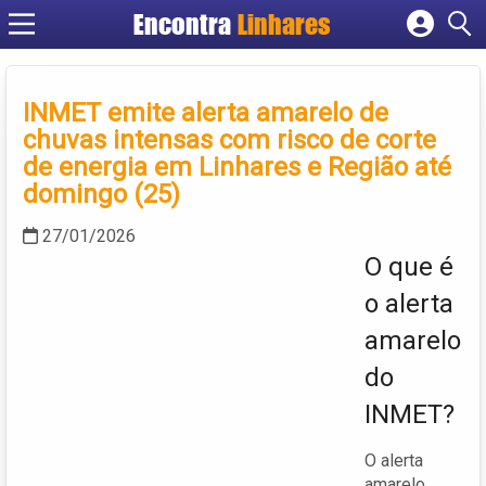
Encontra
Linhares
Cadastrar empresa
Fazer login
INMET emite alerta amarelo de
Criar conta
chuvas intensas com risco de corte
de energia em Linhares e Região até
domingo (25)
27/01/2026
O que é
o alerta
amarelo
do
INMET?
O alerta
amarelo,