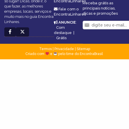
só lugar! Dicas, onde ir, o
EncontraLinhares
Receba grátis as
que fazer, as melhores
principais notícias,
Fale com o
empresas, locais, serviços e
dicas e promoções
EncontraLinhares
muito mais no guia Encontra
Linhares.
ANUNCIE
:
Com
destaque
|
Grátis
Termos
|
Privacidade
|
Sitemap
Criado com
e
pelo time do EncontraBrasil