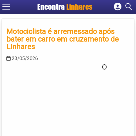
Encontra
Linhares
Cadastrar empresa
Fazer login
Motociclista é arremessado após
Criar conta
bater em carro em cruzamento de
Linhares
23/05/2026
O