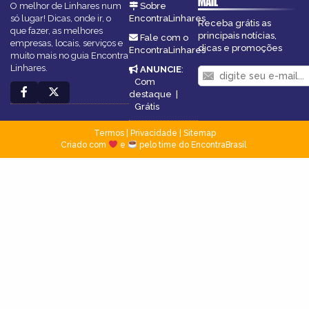
MAIL
O melhor de Linhares num
Sobre
só lugar! Dicas, onde ir, o
EncontraLinhares
Receba grátis as
que fazer, as melhores
principais notícias,
Fale com o
empresas, locais, serviços e
dicas e promoções
EncontraLinhares
muito mais no guia Encontra
Linhares.
ANUNCIE
:
Com
destaque
|
Grátis
Termos
|
Privacidade
|
Sitemap
Criado com
e
pelo time do EncontraBrasil