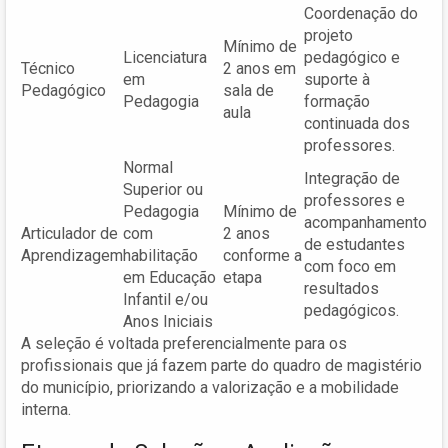
Coordenação do
projeto
Mínimo de
Licenciatura
pedagógico e
Técnico
2 anos em
em
suporte à
Pedagógico
sala de
Pedagogia
formação
aula
continuada dos
professores.
Normal
Integração de
Superior ou
professores e
Pedagogia
Mínimo de
acompanhamento
Articulador de
com
2 anos
de estudantes
Aprendizagem
habilitação
conforme a
com foco em
em Educação
etapa
resultados
Infantil e/ou
pedagógicos.
Anos Iniciais
A seleção é voltada preferencialmente para os
profissionais que já fazem parte do quadro de magistério
do município, priorizando a valorização e a mobilidade
interna.