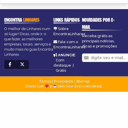
ENCONTRA
LINHARES
LINKS RÁPIDOS
NOVIDADES POR E-
MAIL
O melhor de Linhares num
Sobre
só lugar! Dicas, onde ir, o
EncontraLinhares
Receba grátis as
que fazer, as melhores
principais notícias,
Fale com o
empresas, locais, serviços e
dicas e promoções
EncontraLinhares
muito mais no guia Encontra
Linhares.
ANUNCIE
:
Com
destaque
|
Grátis
Termos
|
Privacidade
|
Sitemap
Criado com
e
pelo time do EncontraBrasil