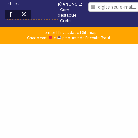
Linhares.
ANUNCIE
:
Com
destaque
|
Grátis
Termos
|
Privacidade
|
Sitemap
Criado com
e
pelo time do EncontraBrasil