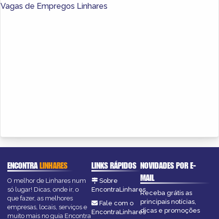
Vagas de Empregos Linhares
ENCONTRA
LINHARES
LINKS RÁPIDOS
NOVIDADES POR E-
MAIL
O melhor de Linhares num
Sobre
só lugar! Dicas, onde ir, o
EncontraLinhares
Receba grátis as
que fazer, as melhores
principais notícias,
Fale com o
empresas, locais, serviços e
dicas e promoções
EncontraLinhares
muito mais no guia Encontra