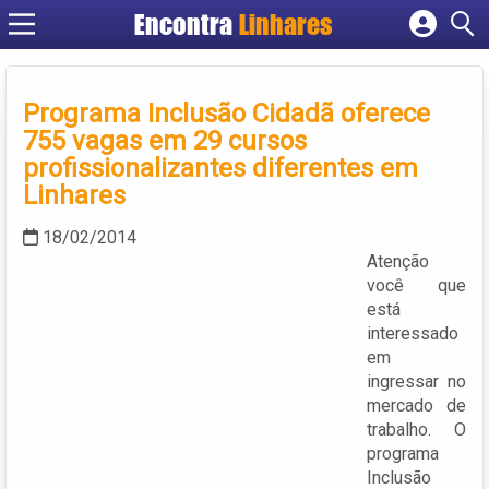
Encontra
Linhares
Cadastrar empresa
Fazer login
Programa Inclusão Cidadã oferece
Criar conta
755 vagas em 29 cursos
profissionalizantes diferentes em
Linhares
18/02/2014
Atenção
você que
está
interessado
em
ingressar no
mercado de
trabalho. O
programa
Inclusão