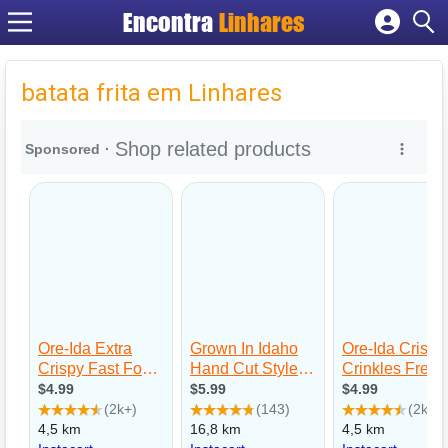
Encontra
Linhares
Cadastrar empresa
Fazer login
batata frita em Linhares
Criar conta