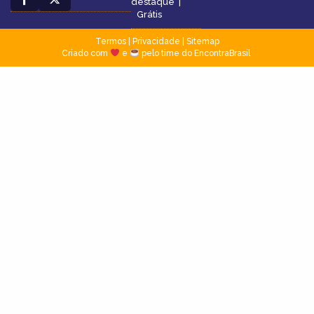
destaque
|
Grátis
Termos
|
Privacidade
|
Sitemap
Criado com
e
pelo time do EncontraBrasil