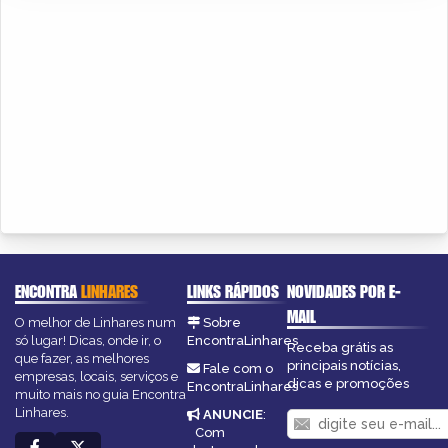
ENCONTRA
LINHARES
LINKS RÁPIDOS
NOVIDADES POR E-
MAIL
O melhor de Linhares num
Sobre
só lugar! Dicas, onde ir, o
EncontraLinhares
Receba grátis as
que fazer, as melhores
principais notícias,
Fale com o
empresas, locais, serviços e
dicas e promoções
EncontraLinhares
muito mais no guia Encontra
Linhares.
ANUNCIE
:
Com