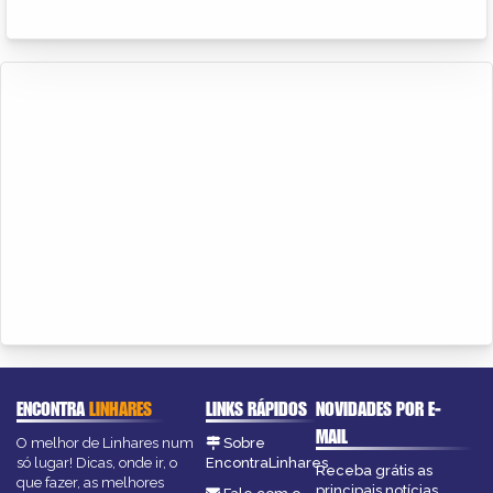
ENCONTRA
LINHARES
LINKS RÁPIDOS
NOVIDADES POR E-
MAIL
O melhor de Linhares num
Sobre
só lugar! Dicas, onde ir, o
EncontraLinhares
Receba grátis as
que fazer, as melhores
principais notícias,