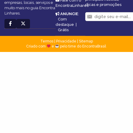
Fale com o
empresas, locais, serviços e
dicas e promoções
EncontraLinhares
muito mais no guia Encontra
Linhares.
ANUNCIE
:
Com
destaque
|
Grátis
Termos
|
Privacidade
|
Sitemap
Criado com
e
pelo time do EncontraBrasil