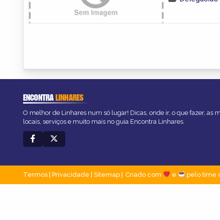
ENCONTRA
LINHARES
O melhor de Linhares num só lugar! Dicas, onde ir, o que fazer, as
locais, serviços e muito mais no guia Encontra Linhares.
Termos
|
Privacidade
|
Sitemap
Criado com
e
pelo time 