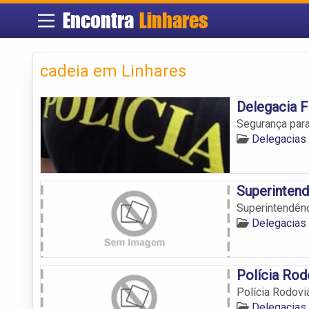
Encontra
Linhares
cadeia em Linhares
Delegacia F
Segurança para
Delegacias 
Superintendê
Superintendênci
Delegacias 
Polícia Rod
Polícia Rodovi
Delegacias 