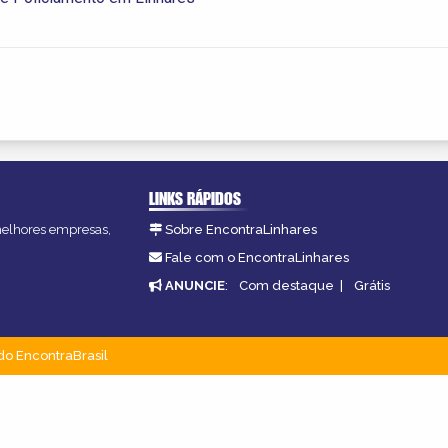
LINKS RÁPIDOS
 melhores empresas,
Sobre EncontraLinhares
Fale com o EncontraLinhares
ANUNCIE
:
Com destaque
|
Grátis
do EncontraBrasil