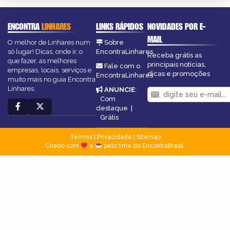
ENCONTRA
LINHARES
LINKS RÁPIDOS
NOVIDADES POR E-
MAIL
O melhor de Linhares num
Sobre
só lugar! Dicas, onde ir, o
EncontraLinhares
Receba grátis as
que fazer, as melhores
principais notícias,
Fale com o
empresas, locais, serviços e
dicas e promoções
EncontraLinhares
muito mais no guia Encontra
Linhares.
ANUNCIE
:
Com
destaque
|
Grátis
Termos
|
Privacidade
|
Sitemap
Criado com
e
pelo time do EncontraBrasil