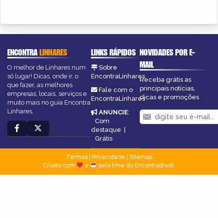
ENCONTRA
LINHARES
LINKS RÁPIDOS
NOVIDADES POR E-
MAIL
O melhor de Linhares num
Sobre
só lugar! Dicas, onde ir, o
EncontraLinhares
Receba grátis as
que fazer, as melhores
principais notícias,
Fale com o
empresas, locais, serviços e
dicas e promoções
EncontraLinhares
muito mais no guia Encontra
Linhares.
ANUNCIE
:
Com
destaque
|
Grátis
Termos
|
Privacidade
|
Sitemap
Criado com
e
pelo time do EncontraBrasil