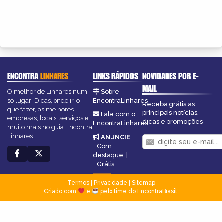
ENCONTRA
LINHARES
LINKS RÁPIDOS
NOVIDADES POR E-
MAIL
O melhor de Linhares num
Sobre
só lugar! Dicas, onde ir, o
EncontraLinhares
Receba grátis as
que fazer, as melhores
principais notícias,
Fale com o
empresas, locais, serviços e
dicas e promoções
EncontraLinhares
muito mais no guia Encontra
Linhares.
ANUNCIE
:
Com
destaque
|
Grátis
Termos
|
Privacidade
|
Sitemap
Criado com
e
pelo time do EncontraBrasil