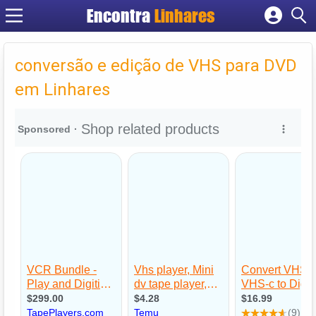
Encontra
Linhares
Cadastrar empresa
Fazer login
conversão e edição de VHS para DVD
Criar conta
em Linhares