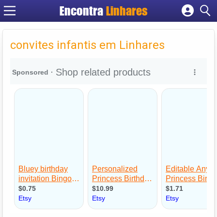
Encontra
Linhares
Cadastrar empresa
Fazer login
convites infantis em Linhares
Criar conta