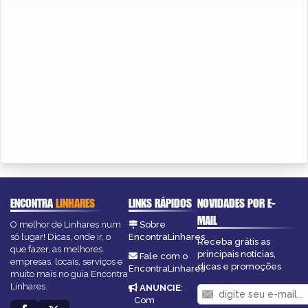
ENCONTRA
LINHARES
LINKS RÁPIDOS
NOVIDADES POR E-
MAIL
O melhor de Linhares num
Sobre
só lugar! Dicas, onde ir, o
EncontraLinhares
Receba grátis as
que fazer, as melhores
principais notícias,
Fale com o
empresas, locais, serviços e
dicas e promoções
EncontraLinhares
muito mais no guia Encontra
Linhares.
ANUNCIE
:
Com