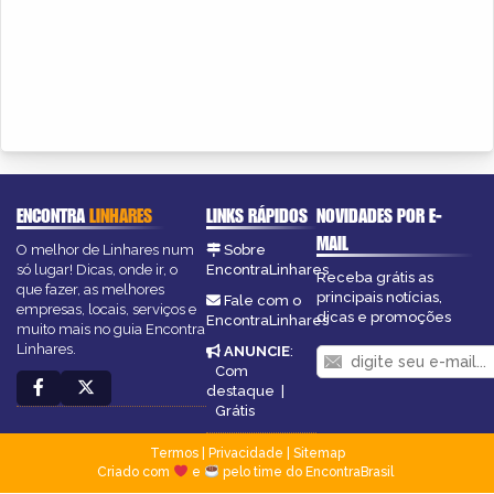
ENCONTRA
LINHARES
LINKS RÁPIDOS
NOVIDADES POR E-
MAIL
O melhor de Linhares num
Sobre
só lugar! Dicas, onde ir, o
EncontraLinhares
Receba grátis as
que fazer, as melhores
principais notícias,
Fale com o
empresas, locais, serviços e
dicas e promoções
EncontraLinhares
muito mais no guia Encontra
Linhares.
ANUNCIE
:
Com
destaque
|
Grátis
Termos
|
Privacidade
|
Sitemap
Criado com
e
pelo time do EncontraBrasil