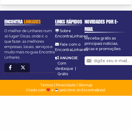
ENCONTRA
LINHARES
LINKS RÁPIDOS
NOVIDADES POR E-
MAIL
O melhor de Linhares num
Sobre
só lugar! Dicas, onde ir, o
EncontraLinhares
Receba grátis as
que fazer, as melhores
principais notícias,
Fale com o
empresas, locais, serviços e
dicas e promoções
EncontraLinhares
muito mais no guia Encontra
Linhares.
ANUNCIE
:
Com
destaque
|
Grátis
Termos
|
Privacidade
|
Sitemap
Criado com
e
pelo time do EncontraBrasil