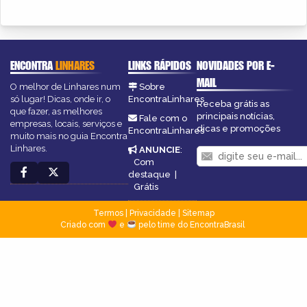
ENCONTRA
LINHARES
LINKS RÁPIDOS
NOVIDADES POR E-
MAIL
O melhor de Linhares num
Sobre
só lugar! Dicas, onde ir, o
EncontraLinhares
Receba grátis as
que fazer, as melhores
principais notícias,
Fale com o
empresas, locais, serviços e
dicas e promoções
EncontraLinhares
muito mais no guia Encontra
Linhares.
ANUNCIE
:
Com
destaque
|
Grátis
Termos
|
Privacidade
|
Sitemap
Criado com
e
pelo time do EncontraBrasil