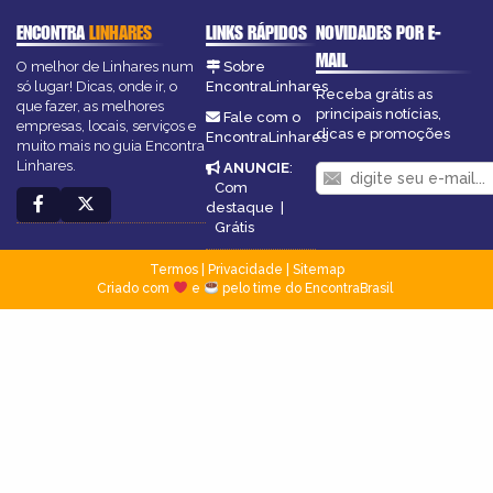
ENCONTRA
LINHARES
LINKS RÁPIDOS
NOVIDADES POR E-
MAIL
O melhor de Linhares num
Sobre
só lugar! Dicas, onde ir, o
EncontraLinhares
Receba grátis as
que fazer, as melhores
principais notícias,
Fale com o
empresas, locais, serviços e
dicas e promoções
EncontraLinhares
muito mais no guia Encontra
Linhares.
ANUNCIE
:
Com
destaque
|
Grátis
Termos
|
Privacidade
|
Sitemap
Criado com
e
pelo time do EncontraBrasil