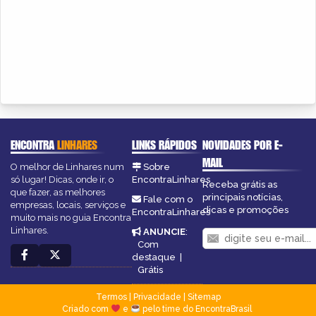
ENCONTRA
LINHARES
LINKS RÁPIDOS
NOVIDADES POR E-
MAIL
O melhor de Linhares num
Sobre
só lugar! Dicas, onde ir, o
EncontraLinhares
Receba grátis as
que fazer, as melhores
principais notícias,
Fale com o
empresas, locais, serviços e
dicas e promoções
EncontraLinhares
muito mais no guia Encontra
Linhares.
ANUNCIE
:
Com
destaque
|
Grátis
Termos
|
Privacidade
|
Sitemap
Criado com
e
pelo time do EncontraBrasil