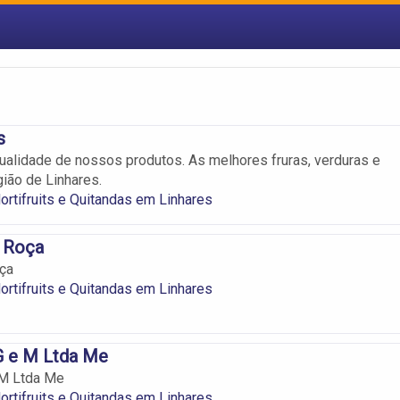
s
ualidade de nossos produtos. As melhores fruras, verduras e
ião de Linhares.
ortifruits e Quitandas em Linhares
a Roça
ça
ortifruits e Quitandas em Linhares
G e M Ltda Me
 M Ltda Me
ortifruits e Quitandas em Linhares