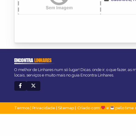
ENCONTRA
LINHARES
O melhor de Linhares num só lugar! Dicas, onde ir, o que fazer, as
locais, serviços e muito mais no guia Encontra Linhares.
Termos
|
Privacidade
|
Sitemap
Criado com
e
pelo time 