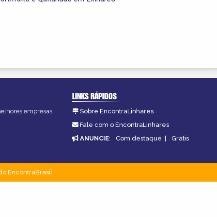
LINKS RÁPIDOS
 melhores empresas,
Sobre EncontraLinhares
Fale com o EncontraLinhares
ANUNCIE
:
Com destaque
|
Grátis
do EncontraBrasil