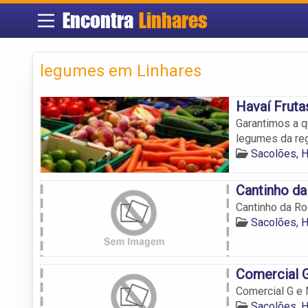
Encontra
Linhares
legumes em Linhares
Havaí Fruta
Garantimos a q
legumes da reg
Sacolões, H
Cantinho d
Cantinho da Ro
Sacolões, H
Comercial 
Comercial G e
Sacolões, H