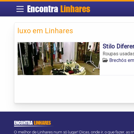
Encontra
Linhares
luxo em Linhares
Stilo Difere
Roupas usadas
Brechós em
ENCONTRA
LINHARES
O melhor de Linhares num só lugar! Dicas, onde ir, o que fazer, as