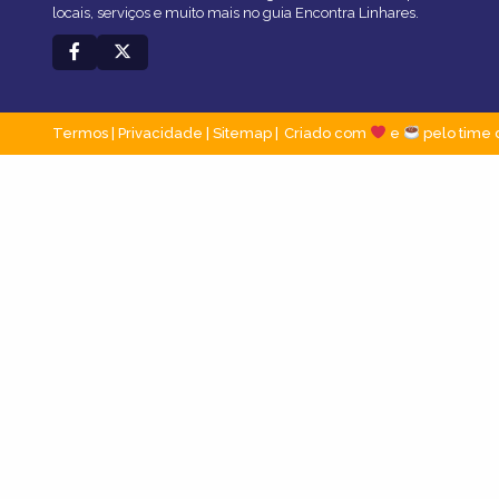
locais, serviços e muito mais no guia Encontra Linhares.
Termos
|
Privacidade
|
Sitemap
Criado com
e
pelo time 