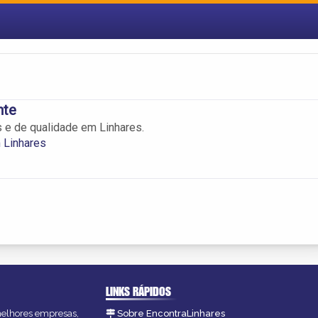
nte
 e de qualidade em Linhares.
 Linhares
LINKS RÁPIDOS
 melhores empresas,
Sobre EncontraLinhares