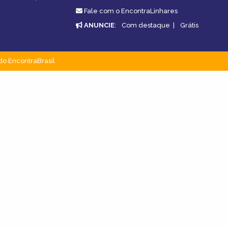
Fale com o EncontraLinhares
ANUNCIE
:
Com destaque
|
Grátis
do EncontraBrasil