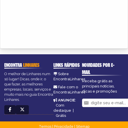
ENCONTRA
LINHARES
LINKS RÁPIDOS
NOVIDADES POR E-
MAIL
O melhor de Linhares num
Sobre
só lugar! Dicas, onde ir, o
EncontraLinhares
Receba grátis as
que fazer, as melhores
principais notícias,
Fale com o
empresas, locais, serviços e
dicas e promoções
EncontraLinhares
muito mais no guia Encontra
Linhares.
ANUNCIE
:
Com
destaque
|
Grátis
Termos
|
Privacidade
|
Sitemap