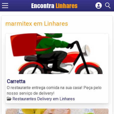
Encontra
Linhares
Cadastrar empresa
Fazer login
marmitex em Linhares
Criar conta
Carretta
O restaurante entrega comida na sua casa! Peça pelo
nosso serviço de delivery!
Restaurantes Delivery em Linhares