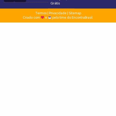
Grátis
Termos
|
Privacidade
|
Sitemap
Criado com
e
pelo time do EncontraBrasil