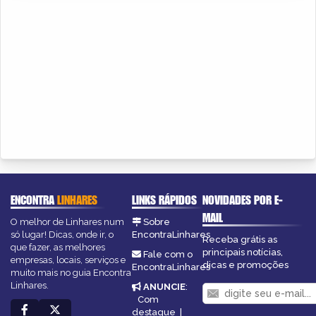
ENCONTRA
LINHARES
LINKS RÁPIDOS
NOVIDADES POR E-
MAIL
O melhor de Linhares num
Sobre
só lugar! Dicas, onde ir, o
EncontraLinhares
Receba grátis as
que fazer, as melhores
principais notícias,
Fale com o
empresas, locais, serviços e
dicas e promoções
EncontraLinhares
muito mais no guia Encontra
Linhares.
ANUNCIE
:
Com
destaque
|