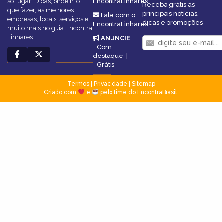
só lugar! Dicas, onde ir, o
EncontraLinhares
Receba grátis as
que fazer, as melhores
principais notícias,
Fale com o
empresas, locais, serviços e
dicas e promoções
EncontraLinhares
muito mais no guia Encontra
Linhares.
ANUNCIE
:
Com
destaque
|
Grátis
Termos
|
Privacidade
|
Sitemap
Criado com
e
pelo time do EncontraBrasil