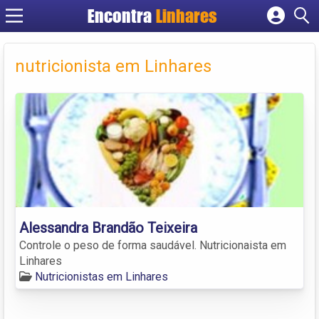
Encontra
Linhares
Cadastrar empresa
Fazer login
nutricionista em Linhares
Criar conta
Alessandra Brandão Teixeira
Controle o peso de forma saudável. Nutricionaista em
Linhares
Nutricionistas em Linhares