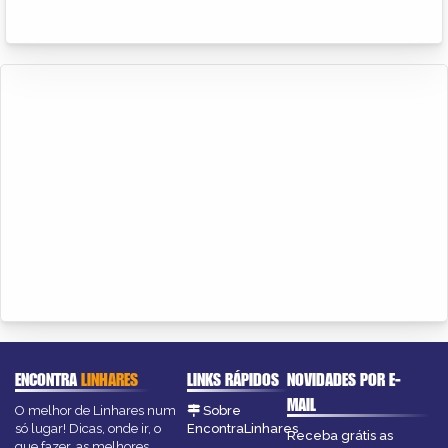
ENCONTRA
LINHARES
LINKS RÁPIDOS
NOVIDADES POR E-
MAIL
O melhor de Linhares num
Sobre
só lugar! Dicas, onde ir, o
EncontraLinhares
Receba grátis as
que fazer, as melhores