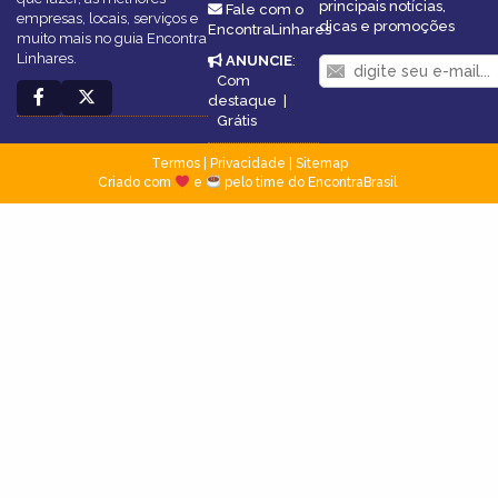
principais notícias,
Fale com o
empresas, locais, serviços e
dicas e promoções
EncontraLinhares
muito mais no guia Encontra
Linhares.
ANUNCIE
:
Com
destaque
|
Grátis
Termos
|
Privacidade
|
Sitemap
Criado com
e
pelo time do EncontraBrasil