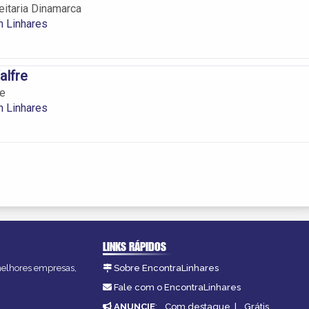
eitaria Dinamarca
m Linhares
alfre
re
m Linhares
LINKS RÁPIDOS
 melhores empresas,
Sobre EncontraLinhares
Fale com o EncontraLinhares
ANUNCIE
:
Com destaque
|
Grátis