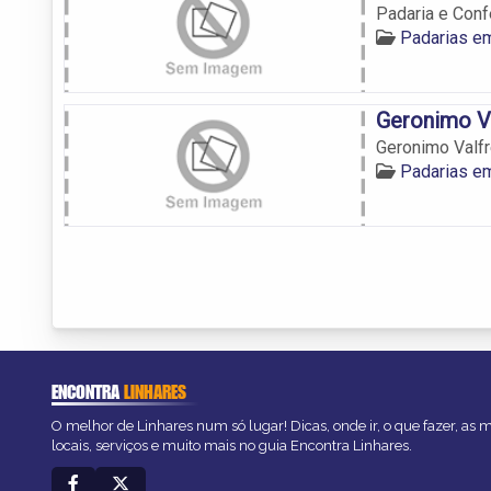
Padaria e Conf
Padarias e
Geronimo V
Geronimo Valf
Padarias e
ENCONTRA
LINHARES
O melhor de Linhares num só lugar! Dicas, onde ir, o que fazer, as
locais, serviços e muito mais no guia Encontra Linhares.