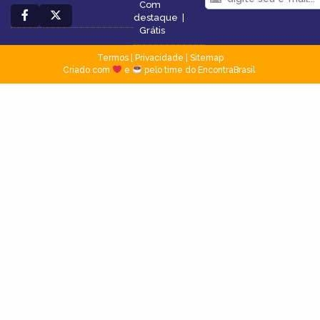
Com
destaque
|
Grátis
Termos
|
Privacidade
|
Sitemap
Criado com
e
pelo time do EncontraBrasil