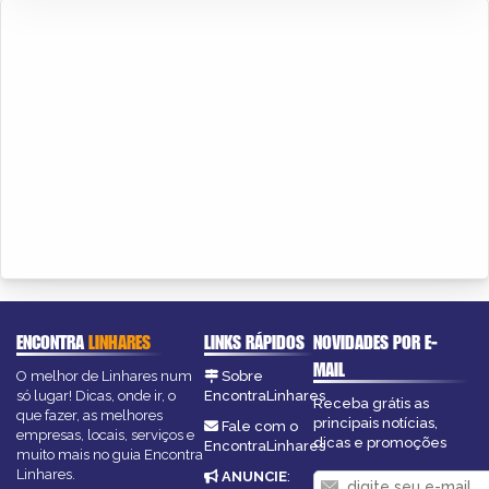
ENCONTRA
LINHARES
LINKS RÁPIDOS
NOVIDADES POR E-
MAIL
O melhor de Linhares num
Sobre
só lugar! Dicas, onde ir, o
EncontraLinhares
Receba grátis as
que fazer, as melhores
principais notícias,
Fale com o
empresas, locais, serviços e
dicas e promoções
EncontraLinhares
muito mais no guia Encontra
Linhares.
ANUNCIE
: