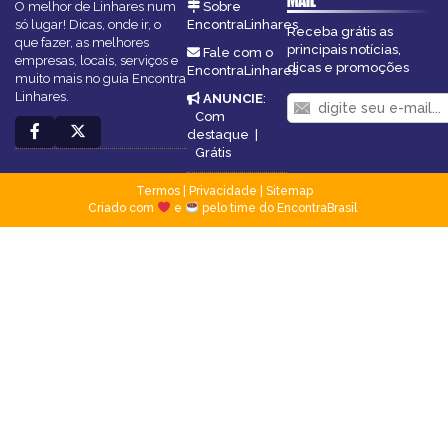
MAIL
O melhor de Linhares num
Sobre
só lugar! Dicas, onde ir, o
EncontraLinhares
Receba grátis as
que fazer, as melhores
principais notícias,
Fale com o
empresas, locais, serviços e
dicas e promoções
EncontraLinhares
muito mais no guia Encontra
Linhares.
ANUNCIE
:
Com
destaque
|
Grátis
Termos
|
Privacidade
|
Sitemap
Criado com
e
pelo time do EncontraBrasil