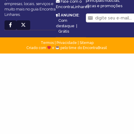
principais notícias,
Fale com o
empresas, locais, serviços e
dicas e promoções
EncontraLinhares
muito mais no guia Encontra
Linhares.
ANUNCIE
:
Com
destaque
|
Grátis
Termos
|
Privacidade
|
Sitemap
Criado com
e
pelo time do EncontraBrasil