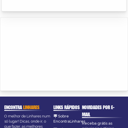
ENCONTRA
LINHARES
LINKS RÁPIDOS
NOVIDADES POR E-
MAIL
O melhor de Linhares num
Sobre
só lugar! Dicas, onde ir, o
EncontraLinhares
Receba grátis as
que fazer, as melhores