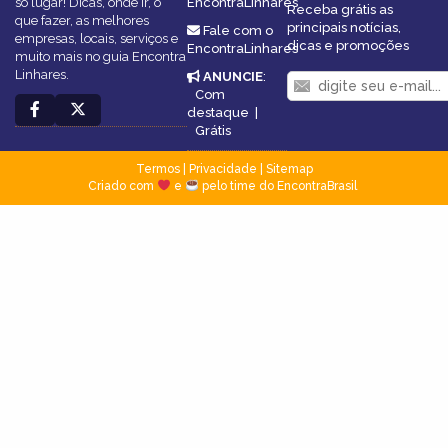
só lugar! Dicas, onde ir, o
EncontraLinhares
Receba grátis as
que fazer, as melhores
principais notícias,
Fale com o
empresas, locais, serviços e
dicas e promoções
EncontraLinhares
muito mais no guia Encontra
Linhares.
ANUNCIE
:
Com
destaque
|
Grátis
Termos
|
Privacidade
|
Sitemap
Criado com
e
pelo time do EncontraBrasil