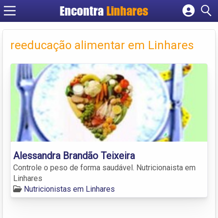
Encontra
Linhares
Cadastrar empresa
Fazer login
reeducação alimentar em Linhares
Criar conta
Alessandra Brandão Teixeira
Controle o peso de forma saudável. Nutricionaista em
Linhares
Nutricionistas em Linhares