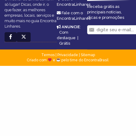
só lugar! Dicas, onde ir, o
EncontraLinhares
Receba grátis as
que fazer, as melhores
principais notícias,
Fale com o
empresas, locais, serviços e
dicas e promoções
EncontraLinhares
muito mais no guia Encontra
Linhares.
ANUNCIE
:
Com
destaque
|
Grátis
Termos
|
Privacidade
|
Sitemap
Criado com
e
pelo time do EncontraBrasil